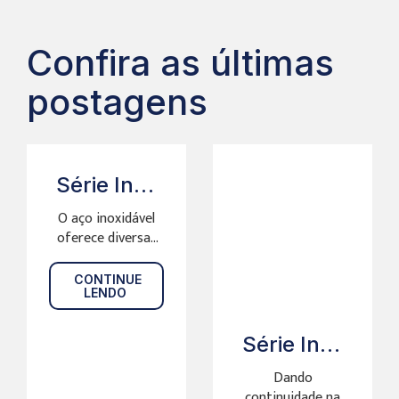
Confira as últimas
postagens
Série Inox
na
O aço inoxidável
Indústria:
oferece diversas
Indústria
vantagens quando
Farmacêutica
utilizado na
CONTINUE
indústria
LENDO
farmacêutica.
Veja abaixo as...
Série Inox
na
Dando
Indústria:
continuidade na