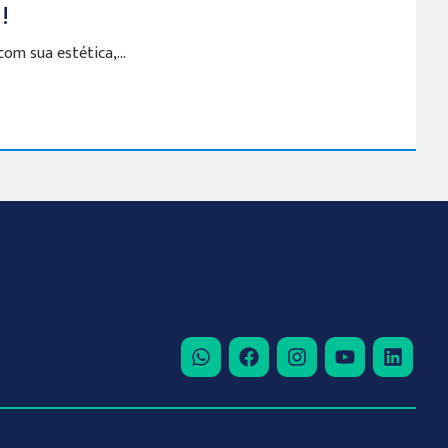
!
m sua estética,...